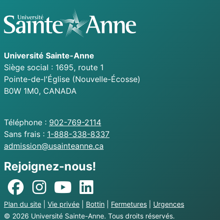
Université
Sainte-Anne
Siège social : 1695, route 1
Pointe-de-l'Église
(Nouvelle-Écosse)
B0W 1M0,
CANADA
Téléphone :
902-769-2114
Sans frais :
1-888-338-8337
Courriel :
admission@usainteanne.ca
Rejoignez-nous!
Plan du site
|
Vie privée
|
Bottin
|
Fermetures
|
Urgences
© 2026 Université
Sainte-Anne
. Tous droits réservés.