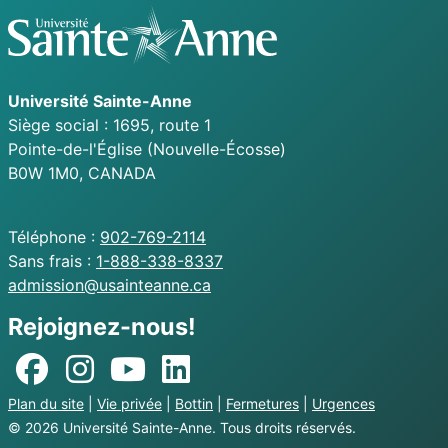
Université
Sainte-Anne
Siège social : 1695, route 1
Pointe-de-l'Église
(Nouvelle-Écosse)
B0W 1M0,
CANADA
Téléphone :
902-769-2114
Sans frais :
1-888-338-8337
Courriel :
admission@usainteanne.ca
Rejoignez-nous!
Plan du site
|
Vie privée
|
Bottin
|
Fermetures
|
Urgences
© 2026 Université
Sainte-Anne
. Tous droits réservés.