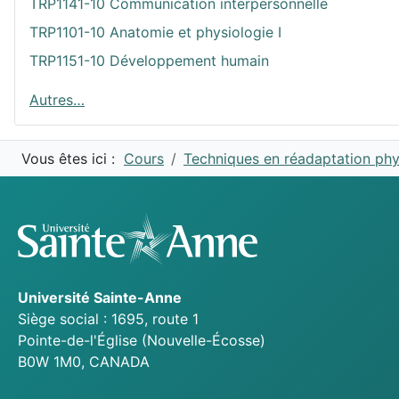
TRP1141-10 Communication interpersonnelle
TRP1101-10 Anatomie et physiologie I
TRP1151-10 Développement humain
Autres…
Vous êtes ici :
Cours
Techniques en réadaptation ph
Université
Sainte-Anne
Siège social : 1695, route 1
Pointe-de-l'Église
(Nouvelle-Écosse)
B0W 1M0,
CANADA