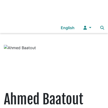
Sélectionnez votre langue
English
DO
Ahmed Baatout